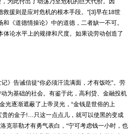
险，为此付出了动荡乃至危机的巨大代价。因
援则是应对危机的根本手段。”[3]早在18世
场和《道德情操论》中的道德，二者缺一不可。
在本体论水平上的规律和尺度。如果说劳动创造了
世记》告诫信徒“你必须汗流满面，才有饭吃”。劳
劳动为基础的社会。有鉴于此，高利贷、金融投机
金光逐渐遮蔽了上帝灵光，“金钱是世俗的上
、宝贵的金子!…只这一点点儿，就可以使黑的变成
·洛克菲勒才有勇气表白，“宁可考虑钱一小时，也