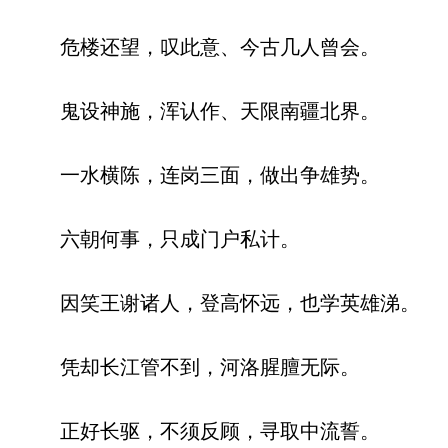
危楼还望，叹此意、今古几人曾会。
鬼设神施，浑认作、天限南疆北界。
一水横陈，连岗三面，做出争雄势。
六朝何事，只成门户私计。
因笑王谢诸人，登高怀远，也学英雄涕。
凭却长江管不到，河洛腥膻无际。
正好长驱，不须反顾，寻取中流誓。