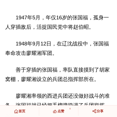
1947年5月，年仅16岁的张国福，孤身一
人穿插敌后，活捉国民党中将赵伯昭。
1948年9月12日，在辽沈战役中，张国福
奉命攻击廖耀湘军团。
善于穿插的张国福，率队直接摸到了胡家
窝棚，廖耀湘设立的兵团总指挥部所在。
廖耀湘率领的西进兵团还没做好战斗的准
备，张国福就已经把手榴弹扔进了兵团指挥
0
首页
点赞
分享
部。