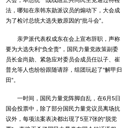
大会，本想统一战线阻止共同民主党通过特检
法，哪知在亲韩东勋派议员的煽动下，大会成
为了检讨总统大选失败原因的“批斗会”。
亲尹派代表权成东在会上宣布辞职，声称
要为大选失利“负全责”，国民力量党政策副委
员长金尚勋、紧急应对委员会成员任以子、崔
普允等人也纷纷跟随请辞，组团玩起了“解甲归
田”。
一时间，国民力量党阵脚自乱，在6月5日
国会投票中，除了部分国民力量党议员离场抗
议外，每项法案表决都出现了5至7张的“脱党