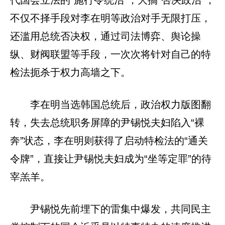
代国会立法的“施行令统治”，大搞“否决政治”，
不仅不择手段对李在明等政治对手无限打压，
还滥用总统否决权，通过司法博弈、舆论操
纵、财阀联盟等手段，一次次将针对自己的特
检法扼杀于权力高墙之下。
李在明当选韩国总统后，政治权力版图翻
转，失去总统职务屏障的尹锡悦夫妇陷入“裸
奔”状态，李在明则获得了启动特检法的“通关
令牌”，直接让尹锡悦夫妇成为“坐等定罪”的待
宰羔羊。
尹锡悦先前埋下的雷集中爆发，共同民主