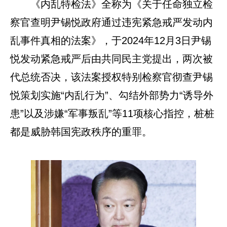
《内乱特检法》全称为《关于任命独立检
察官查明尹锡悦政府通过违宪紧急戒严发动内
乱事件真相的法案》，于2024年12月3日尹锡
悦发动紧急戒严后由共同民主党提出，两次被
代总统否决，该法案授权特别检察官彻查尹锡
悦策划实施“内乱行为”、勾结外部势力“诱导外
患”以及涉嫌“军事叛乱”等11项核心指控，桩桩
都是威胁韩国宪政秩序的重罪。