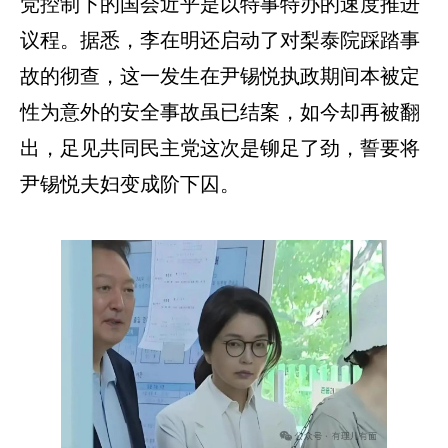
党控制下的国会近乎是以特事特办的速度推进
议程。据悉，李在明还启动了对梨泰院踩踏事
故的彻查，这一发生在尹锡悦执政期间本被定
性为意外的安全事故虽已结案，如今却再被翻
出，足见共同民主党这次是铆足了劲，誓要将
尹锡悦夫妇变成阶下囚。