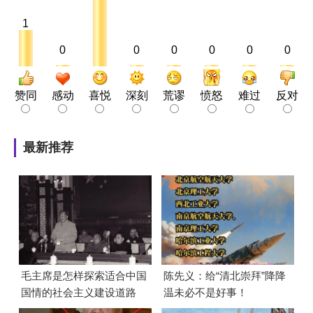
1
0
0
0
0
0
0
赞同
感动
喜悦
深刻
荒谬
愤怒
难过
反对
最新推荐
毛主席是怎样探索适合中国
陈先义：给“清北崇拜”降降
国情的社会主义建设道路
温未必不是好事！
的？