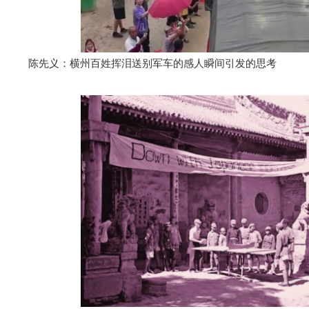
陈先义：横州百姓挥泪送别军车的感人瞬间引发的思考