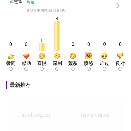
熊蕾
新华社中国特稿社副社长
4
1
0
0
0
0
0
0
赞同
感动
喜悦
深刻
荒谬
愤怒
难过
反对
最新推荐