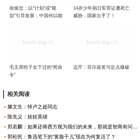
徐俊忠：以“计划”或“规
14岁少年捐日军罪证遭死亡
划”引导发展：中国何以能
威胁，国家出手了！
够成功
毛主席给子女下过的“死命
边芹：菲尔兹奖与定点爆破
令”
相关阅读
滕文生：悼卢之超同志
陈先义：娃娃英雄
郑若麟：如果还将西方视为我们的未来，那就是智商有问题了
郭松民：鲁迅笔下的“黄脸干儿”现在为何复活了？