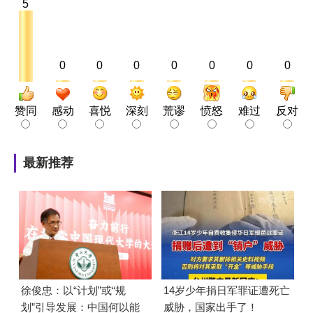
5
0
0
0
0
0
0
0
赞同
感动
喜悦
深刻
荒谬
愤怒
难过
反对
最新推荐
徐俊忠：以“计划”或“规
14岁少年捐日军罪证遭死亡
划”引导发展：中国何以能
威胁，国家出手了！