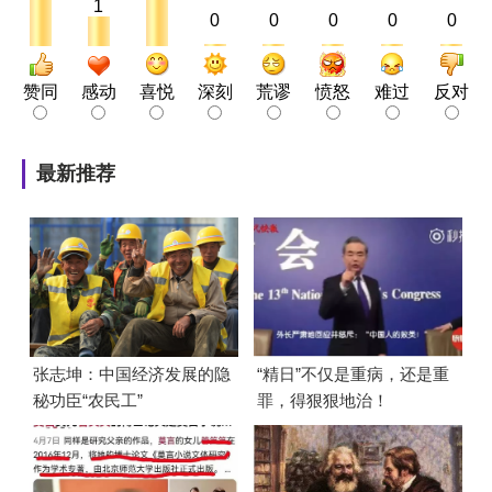
1
0
0
0
0
0
赞同
感动
喜悦
深刻
荒谬
愤怒
难过
反对
最新推荐
张志坤：中国经济发展的隐
“精日”不仅是重病，还是重
秘功臣“农民工”
罪，得狠狠地治！