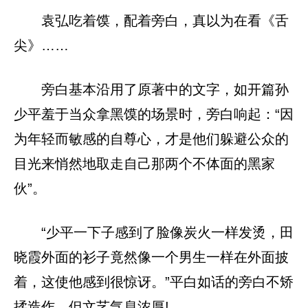
袁弘吃着馍，配着旁白，真以为在看《舌
尖》……
旁白基本沿用了原著中的文字，如开篇孙
少平羞于当众拿黑馍的场景时，旁白响起：“因
为年轻而敏感的自尊心，才是他们躲避公众的
目光来悄然地取走自己那两个不体面的黑家
伙”。
“少平一下子感到了脸像炭火一样发烫，田
晓霞外面的衫子竟然像一个男生一样在外面披
着，这使他感到很惊讶。”平白如话的旁白不矫
揉造作，但文艺气息浓厚!