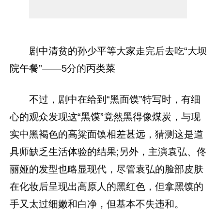
剧中清贫的孙少平等大家走完后去吃“大坝
院午餐”——5分的丙类菜
不过，剧中在给到“黑面馍”特写时，有细
心的观众发现这“黑馍”竟然黑得像煤炭，与现
实中黑褐色的高粱面馍相差甚远，猜测这是道
具师缺乏生活体验的结果;另外，主演袁弘、佟
丽娅的发型也略显现代，尽管袁弘的脸部皮肤
在化妆后呈现出高原人的黑红色，但拿黑馍的
手又太过细嫩和白净，但基本不失违和。