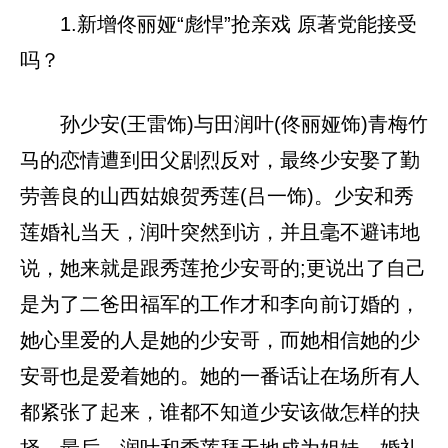
1.新增佟丽娅“彪悍”抢亲戏 原著党能接受
吗？
孙少安(王雷饰)与田润叶(佟丽娅饰)青梅竹
马的恋情遭到田父剧烈反对，最终少安娶了勤
劳善良的山西姑娘贺秀莲(吕一饰)。少安和秀
莲婚礼当天，润叶突然到访，并且毫不避讳地
说，她来就是跟秀莲抢少安哥的;更说出了自己
是为了二爸田福军的工作才和李向前订婚的，
她心里爱的人是她的少安哥，而她相信她的少
安哥也是爱着她的。她的一番话让在场所有人
都紧张了起来，谁都不知道少安该做怎样的抉
择。最后，润叶和秀莲拜天地成为姐妹。婚礼