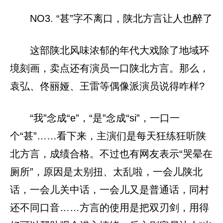
NO3. “甚”字不离口，陕北方言让人也醉了
这部陕北风味浓郁的年代大戏除了地域环
境刻画，卖点还有演员一口陕北方言。那么，
袁弘、佟丽娅、王雷等偶像派演员说得咋样?
“我”念成“e”，“是”念成“si”，一口一
个“甚”……看下来，主演们是每天狂练狂听陕
北方言，成绩合格。不过也有网友表示“哭晕在
厕所”，原因是太别扭、太乱啦，一会儿陕北
话，一会儿关中话，一会儿又是普通话，同村
还不同口音……方言的使用是把双刃剑，用得