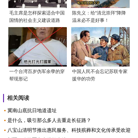
毛主席是怎样探索适合中国
陈先义：给“清北崇拜”降降
国情的社会主义建设道路
温未必不是好事！
的？
一个台湾百岁伪军余孽的穿
中国人民不会忘记苏联专家
帮现形记
援华的功劳
相关阅读
冀南山底抗日地道遗址
是什么，吸引那么多人去重走长征路？
八宝山清明节推出惠民服务、科技殡葬和文化传承受欢迎