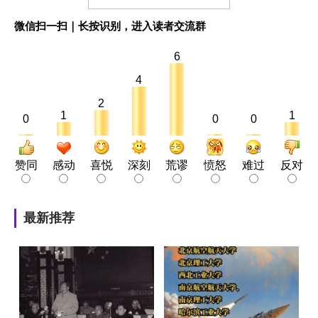
微信扫一扫｜长按识别，进入读者交流群
6
4
2
1
1
0
0
0
赞同
感动
喜悦
深刻
荒谬
愤怒
难过
反对
最新推荐