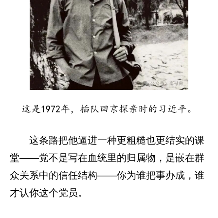
这是1972年，插队回京探亲时的习近平。
这条路把他逼进一种更粗糙也更结实的课
堂——党不是写在血统里的归属物，是嵌在群
众关系中的信任结构——你为谁把事办成，谁
才认你这个党员。