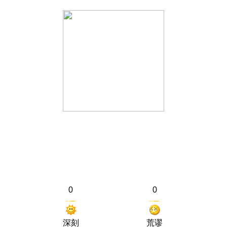
0
0
深刻
荒谬