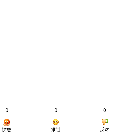
0
0
0
愤怒
难过
反对