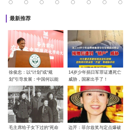
最新推荐
徐俊忠：以“计划”或“规
14岁少年捐日军罪证遭死亡
划”引导发展：中国何以能
威胁，国家出手了！
够成功
毛主席给子女下过的“死命
边芹：菲尔兹奖与定点爆破