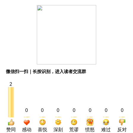
微信扫一扫｜长按识别，进入读者交流群
2
0
0
0
0
0
0
0
赞同
感动
喜悦
深刻
荒谬
愤怒
难过
反对