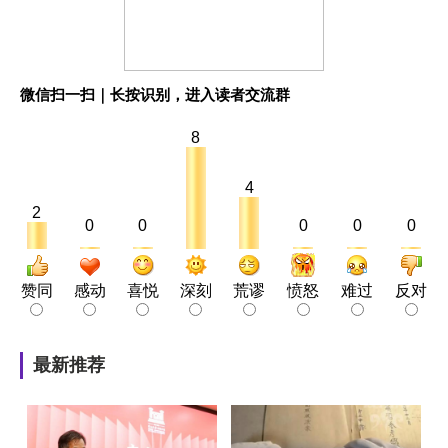
微信扫一扫｜长按识别，进入读者交流群
8
4
2
0
0
0
0
0
赞同
感动
喜悦
深刻
荒谬
愤怒
难过
反对
最新推荐