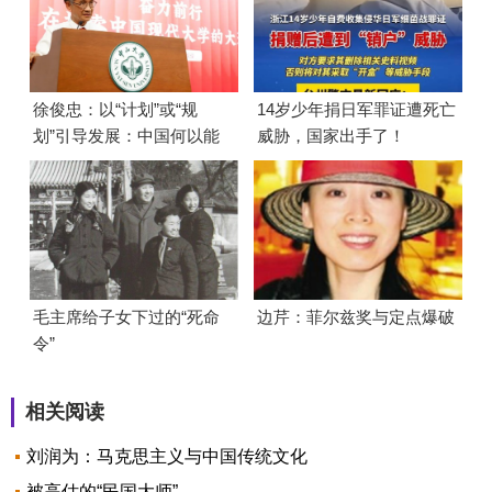
徐俊忠：以“计划”或“规
14岁少年捐日军罪证遭死亡
划”引导发展：中国何以能
威胁，国家出手了！
够成功
毛主席给子女下过的“死命
边芹：菲尔兹奖与定点爆破
令”
相关阅读
刘润为：马克思主义与中国传统文化
被高估的“民国大师”