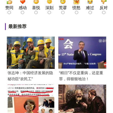
赞同
感动
喜悦
深刻
荒谬
愤怒
难过
反对
最新推荐
张志坤：中国经济发展的隐
“精日”不仅是重病，还是重
秘功臣“农民工”
罪，得狠狠地治！