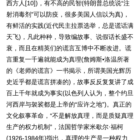
西方人[10])，有不高的民智(特朗普总统说“注
射消毒剂”可以防疫，很多美国人信以为真)，
有鲜活的实践(近代民主拉票选举，总是谎话满
天飞)，凡此种种，导致编故事、说假话长盛不
衰，而且在精英们的谎言互博中不断改进。谎
言重复一千遍就能成为真理(詹姆斯•洛温所著
的《老师的谎言》一书揭示，所谓美国光辉历
史近乎都是谎言拼凑的)，故事反反复复讲了成
百上千年就成为事实(以色列人认为，整个约旦
河西岸与袈裟都是上帝的“应许之地”)。真正的
文化叙事革命，“不是解放真理，而是质疑真理
生产的权力机制”，法国哲学家米歇尔·福柯
(1926-1984年)指出，真理的生产是一种权力