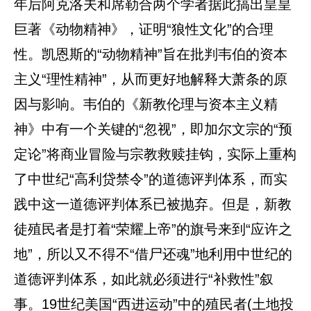
年后阿克洛夫和席勒合两个学者据此搞出皇皇
巨著《动物精神》，证明“狼性文化”的合理
性。凯恩斯的“动物精神”旨在批判韦伯的资本
主义“理性精神”，从而更好地解释大萧条的原
因与影响。韦伯的《新教伦理与资本主义精
神》中有一个关键的“忽视”，即加尔文宗的“预
定论”将商业冒险与宗教救赎挂钩，实际上重构
了中世纪“高利贷禁令”的道德评判体系，而实
践中这一道德评判体系已被抛弃。但是，新教
徒殖民者是打着“荣耀上帝”的旗号来到“应许之
地”，所以又不得不“借尸还魂”地利用中世纪的
道德评判体系，如此就必须进行“补救性”叙
事。19世纪美国“西进运动”中的殖民者(土地投