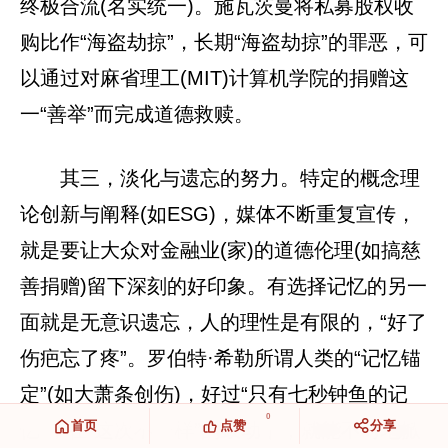
终极合流(名实统一)。施瓦茨曼将私募股权收
购比作“海盗劫掠”，长期“海盗劫掠”的罪恶，可
以通过对麻省理工(MIT)计算机学院的捐赠这
一“善举”而完成道德救赎。
其三，淡化与遗忘的努力。特定的概念理
论创新与阐释(如ESG)，媒体不断重复宣传，
就是要让大众对金融业(家)的道德伦理(如搞慈
善捐赠)留下深刻的好印象。有选择记忆的另一
面就是无意识遗忘，人的理性是有限的，“好了
伤疤忘了疼”。罗伯特·希勒所谓人类的“记忆锚
定”(如大萧条创伤)，好过“只有七秒钟鱼的记
0
首页
点赞
分享
忆”，在“这次不一样”的鼓动下，就能不时地掀