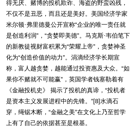
得无厌、赌博的投机欺诈、海盗的野蛮凶残，
不仅不是丑恶，而且还是美好。美国经济学家
米尔顿·弗里德曼公开宣称“企业的唯一责任就
是创造利润”，“贪婪即美德”。马克斯·韦伯笔下
的新教徒视财富积累为“荣耀上帝”，贪婪神圣
化为“创造价值的动力”。涓滴经济学长期宣
称，富人越贪婪，越能通过投资惠及大众。“如
果你不赌就不可能赢”，英国学者钱塞勒着有
《金融投机史》 揭示了投机的真谛，“投机者
是资本主义发展进程中的先锋。”[8]水滴石
穿，绳锯木断，“金融之美”在文化上乃至哲学
上有了自己的依据甚至是根基。