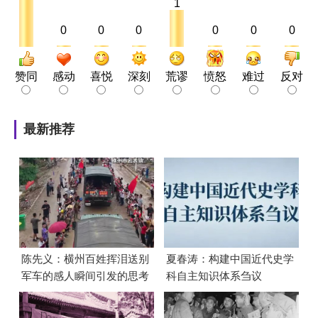
1
0
0
0
0
0
0
赞同
感动
喜悦
深刻
荒谬
愤怒
难过
反对
最新推荐
陈先义：横州百姓挥泪送别
夏春涛：构建中国近代史学
军车的感人瞬间引发的思考
科自主知识体系刍议