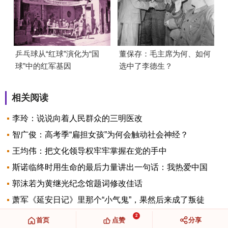
乒乓球从“红球”演化为“国
董保存：毛主席为何、如何
球”中的红军基因
选中了李德生？
相关阅读
李玲：说说向着人民群众的三明医改
智广俊：高考季“扁担女孩”为何会触动社会神经？
王均伟：把文化领导权牢牢掌握在党的手中
斯诺临终时用生命的最后力量讲出一句话：我热爱中国
郭沫若为黄继光纪念馆题词修改佳话
萧军《延安日记》里那个“小气鬼”，果然后来成了叛徒
2
首页
点赞
分享