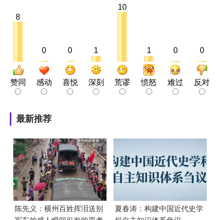
10
8
0
0
1
1
0
0
赞同
感动
喜悦
深刻
荒谬
愤怒
难过
反对
最新推荐
陈先义：横州百姓挥泪送别
夏春涛：构建中国近代史学