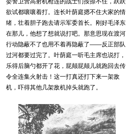
委警卫营高射机枪连的战士们按捺不住，跃跃
欲试都嚷嚷着打。连长叶荫庭摁不住大家的情
绪，壮着胆子跑去请示军委首长。刚好毛泽东
在那儿，他想了想就说打吧。那意思现在渡河
行动隐蔽不了也用不着再隐蔽了——反正部队
过河都要过完了。叶荫庭一听毛主席也说打，
乐得后脑勺都开了花，屁颠屁颠儿就跑回去传
令全连集火射击！这一打真还打下来一架敌
机，吓得其他几架敌机掉头就跑了。