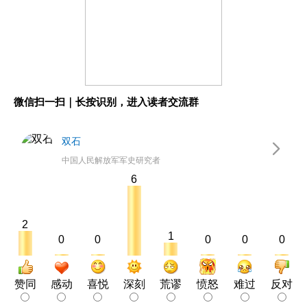
微信扫一扫｜长按识别，进入读者交流群
双石
中国人民解放军军史研究者
6
2
1
0
0
0
0
0
赞同
感动
喜悦
深刻
荒谬
愤怒
难过
反对