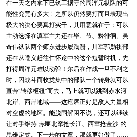
在一天之内拿下已筑工据守的周浑元纵队的可
能性究竟有多大！之所以仍然要打而且表现出
极大的决心要真打实干，其用意就在于：可以
主动选择在滇军主力还在毕、节、黔徘徊、吴
奇伟纵队两个师东进步履蹒跚，川军郭勋祺部
还在从遵义赶往仁怀途中的这个短暂时机，先
打得周浑元难以动弹！尔后在作战一旦不利之
时，因战斗而收拢集中的部队一个转身就可以
直奔“转移枢纽”而去，马上就可以跳到赤水河
北岸、西岸地域——这疙瘩正好是敌人力量相
对空虚的地区。能脱围解困不说，还可以继续
让对手维持“赤匪北窜抢长江、西窜抢金沙”的
思维定式。下一步的文章，那就更好做了……