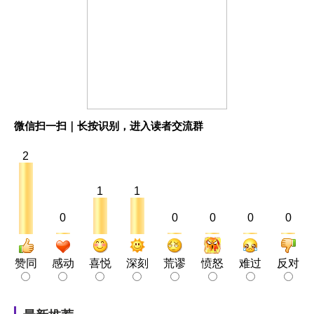
微信扫一扫｜长按识别，进入读者交流群
2
1
1
0
0
0
0
0
赞同
感动
喜悦
深刻
荒谬
愤怒
难过
反对