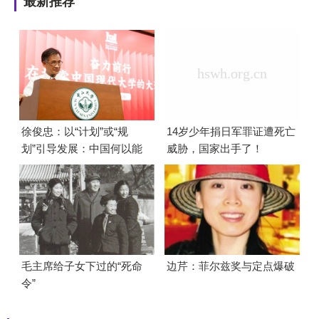
最新推荐
徐俊忠：以“计划”或“规
14岁少年捐日军罪证遭死亡
划”引导发展：中国何以能
威胁，国家出手了！
够成功
毛主席给子女下过的“死命
边芹：菲尔兹奖与定点爆破
令”