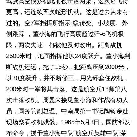
驾驶高空侦察机此前被击落两架，这次它飞得
更高，还连续五次蛇形机动。这是过去从未有
过的。空7军指挥所指示“缓转变、小坡度、外
侧跟踪”，董小海的飞行高度超过歼-6飞机极
限，两次失速，都被他及时改出。距离敌机
2500米时，地面指挥他以24度跃升。董小海判
断敌机还远，拖了15秒，把距离压到2000米，
以30度跃升，并不断修正，用光环套住敌机，
200米时一举将其击落。这是航空兵18师第八
次击落敌机。周恩来接见董小海和作战有功人
员，国务院副总理、中南局第一书记陶铸亲赴
现场察看敌机残骸。1965年5月3日，国防部发
布命令，授予董小海中队“航空兵英雄中队”荣