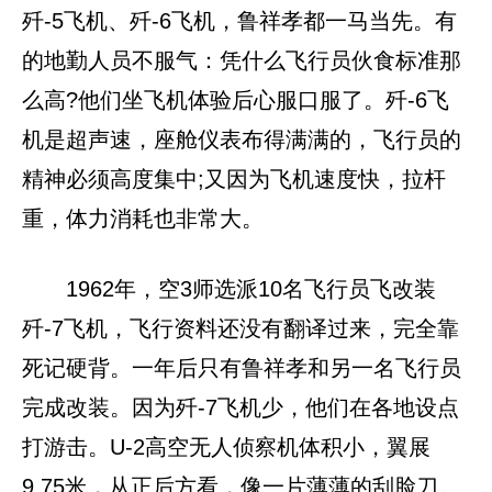
歼-5飞机、歼-6飞机，鲁祥孝都一马当先。有
的地勤人员不服气：凭什么飞行员伙食标准那
么高?他们坐飞机体验后心服口服了。歼-6飞
机是超声速，座舱仪表布得满满的，飞行员的
精神必须高度集中;又因为飞机速度快，拉杆
重，体力消耗也非常大。
1962年，空3师选派10名飞行员飞改装
歼-7飞机，飞行资料还没有翻译过来，完全靠
死记硬背。一年后只有鲁祥孝和另一名飞行员
完成改装。因为歼-7飞机少，他们在各地设点
打游击。U-2高空无人侦察机体积小，翼展
9.75米，从正后方看，像一片薄薄的刮脸刀。