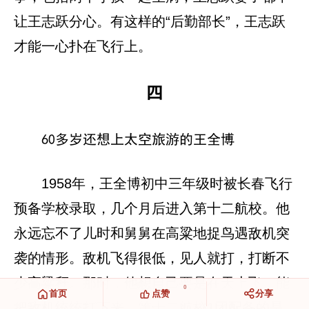
让王志跃分心。有这样的“后勤部长”，王志跃
才能一心扑在飞行上。
四
60多岁还想上太空旅游的王全博
1958年，王全博初中三年级时被长春飞行
预备学校录取，几个月后进入第十二航校。他
永远忘不了儿时和舅舅在高粱地捉鸟遇敌机突
袭的情形。敌机飞得很低，见人就打，打断不
少高粱秆。那时，他想自己要是在天上飞，能
0
首页
点赞
分享
把敌机统统打下来。第十二航校1团配备的是