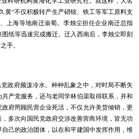
企业科研机构黄海化学工业研究社。就这样，大名
永久黄”不仅积极转产生产硝铵、铁工等军工原料支
京、上海等地南迁渝蜀。李烛尘担任企业南迁总指
张图纸等迅速完成搬迁。迁入西南后，李烛尘即刻
者之手。
民党政府频泼冷水。种种乱象之中，对时局不断失
为共产党服务，还与老同学林伯渠取得联系，并和
民党政府罔顾民营企业死活，不仅允许美货倾销，更
表，多次向国民党政府交涉改善营商环境，皆无功
界自己的政治团体，以在和平建国中发挥作用，维