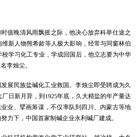
，但时值晚清风雨飘摇之际，他决心放弃科举仕途之
南维新人物熊希龄等人极大影响，经常与同窗林伯
学校学习化工专业，学成回国后，他立志要为中华
更名李烛尘。
拟发展民族盐碱化工业救国。李烛尘即受聘成为久
盐厂日新月异，到
1925年底，久大精盐的年产量达
兢业业、擘画筹谋，不仅率队到四川、内蒙古等地
的努力下，中国首家制碱企业永利碱厂建成。