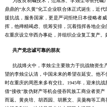
为改良制碱技术，范旭东、李烛尘等依托碱
鼎鼎的
“永久黄”化工企业联合体正式诞生，近
援抗战，服务国家，更是严词拒绝日本侵略者威
挥，他殚精竭虑、统筹安排，沉着指挥各地企业
在重庆设立华西办事处，并组织企业复工复产。
共产党忠诚可靠的朋友
抗战烽火中，李烛尘主要致力于抗战物资生
望的李烛尘认清，中国未来的希望在延安。他不
时在重庆的周恩来多有交往。
1945年，迎来
借“接收”敌伪财产等机会侵吞民族工商业者资
而返。黄炎培、胡西园、胡厥文、吴羹梅等工商