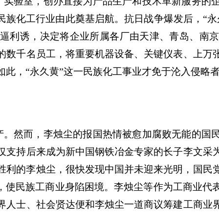
厂实验室，创办直接为产品生产和技术革新服务的
代民族化工行业由此奠基启航。抗日战争爆发后，“
逼利诱，决定将企业所属各厂由天津、青岛、南
的数千名员工，将重要机器设备、关键仪表、上万
如此，“永久黄”这一民族化工事业才免于沦入侵略
产。然而，李烛尘的报国热情被愈加腐败无能的国
仅支持后来成为新中国钢铁冶金专家的长子李文采
抗战胜利的李烛尘，很快发现中国并未迎来光明，国
产，使民族工商业身陷困境。李烛尘等作为工商业代
界人士、社会贤达便和李烛尘一道商议筹建工商业