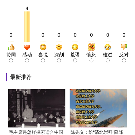
4
0
0
0
0
0
0
0
赞同
感动
喜悦
深刻
荒谬
愤怒
难过
反对
最新推荐
毛主席是怎样探索适合中国
陈先义：给“清北崇拜”降降