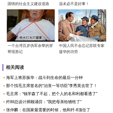
国情的社会主义建设道路
温未必不是好事！
的？
一个台湾百岁伪军余孽的穿
中国人民不会忘记苏联专家
帮现形记
援华的功劳
相关阅读
海军上将苏振华：战斗到生命的最后一分钟
那个找毛主席签名的“治淮一等功臣”李秀英去世了！
毛主席：“钱学森了不起，把个人的名和利都看透了”
歼8II总设计师顾诵芬：“我把母亲给牺牲了”
张仲麟：在国家最需要的时候，他和歼-8顶住了