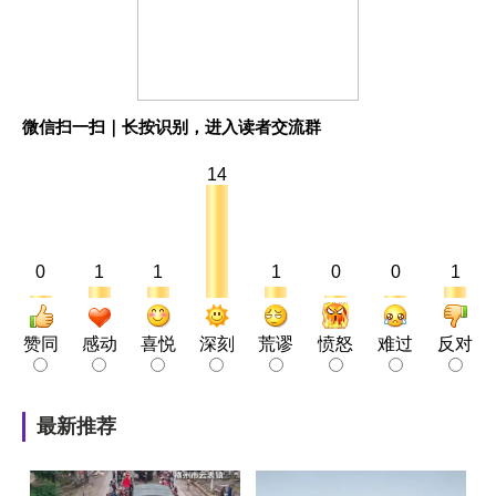
微信扫一扫｜长按识别，进入读者交流群
14
0
1
1
1
0
0
1
赞同
感动
喜悦
深刻
荒谬
愤怒
难过
反对
最新推荐