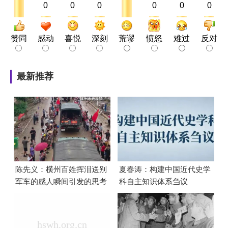
0
0
0
0
0
0
赞同
感动
喜悦
深刻
荒谬
愤怒
难过
反对
最新推荐
陈先义：横州百姓挥泪送别
夏春涛：构建中国近代史学
军车的感人瞬间引发的思考
科自主知识体系刍议