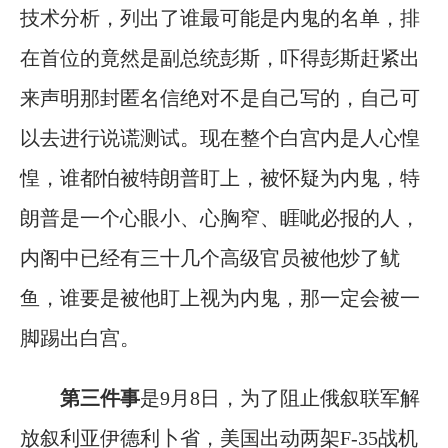
技术分析，列出了谁最可能是内鬼的名单，排
在首位的竟然是副总统彭斯，吓得彭斯赶紧出
来声明那封匿名信绝对不是自己写的，自己可
以去进行说谎测试。现在整个白宫内是人心惶
惶，谁都怕被特朗普盯上，被怀疑为内鬼，特
朗普是一个心眼小、心胸窄、睚呲必报的人，
内阁中已经有三十几个高级官员被他炒了鱿
鱼，谁要是被他盯上视为内鬼，那一定会被一
脚踢出白宫。
第三件事
是9月8日，为了阻止俄叙联军解
放叙利亚伊德利卜省，美国出动两架F-35战机