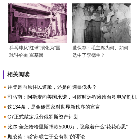
乒乓球从“红球”演化为“国
董保存：毛主席为何、如何
球”中的红军基因
选中了李德生？
相关阅读
拜登是向原住民道歉，还是向选票低头？
司马南：阿斯麦向美国承诺，可随时远程瘫痪台积电光刻机
这134条，是金砖国家对世界新秩序的宣言
G7正式敲定瓜分俄罗斯资产计划
比尔·盖茨给哈里斯捐款5000万，隐藏着什么“花花心思”
顾凌英：驳“苏联亡于公有制”的谬论