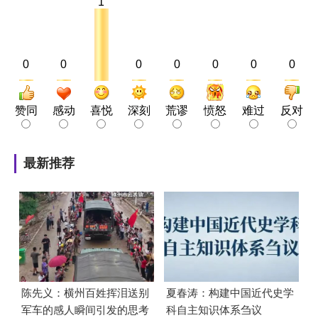
1
0
0
0
0
0
0
0
赞同
感动
喜悦
深刻
荒谬
愤怒
难过
反对
最新推荐
陈先义：横州百姓挥泪送别
夏春涛：构建中国近代史学
军车的感人瞬间引发的思考
科自主知识体系刍议