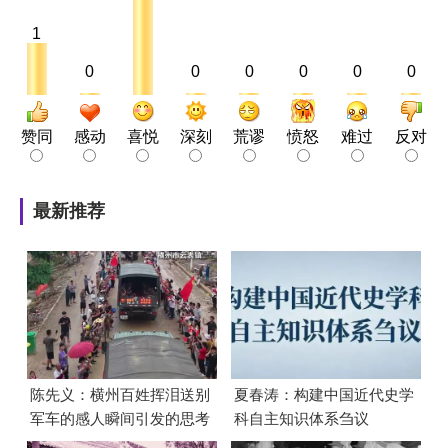
1
0
0
0
0
0
0
赞同
感动
喜悦
深刻
荒谬
愤怒
难过
反对
最新推荐
陈先义：横州百姓挥泪送别
夏春涛：构建中国近代史学
军车的感人瞬间引发的思考
科自主知识体系刍议