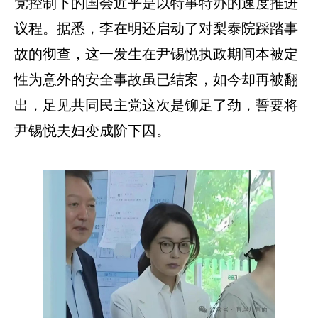
党控制下的国会近乎是以特事特办的速度推进
议程。据悉，李在明还启动了对梨泰院踩踏事
故的彻查，这一发生在尹锡悦执政期间本被定
性为意外的安全事故虽已结案，如今却再被翻
出，足见共同民主党这次是铆足了劲，誓要将
尹锡悦夫妇变成阶下囚。