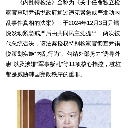
《内乱特检法》全称为《关于任命独立检
察官查明尹锡悦政府通过违宪紧急戒严发动内
乱事件真相的法案》，于2024年12月3日尹锡
悦发动紧急戒严后由共同民主党提出，两次被
代总统否决，该法案授权特别检察官彻查尹锡
悦策划实施“内乱行为”、勾结外部势力“诱导外
患”以及涉嫌“军事叛乱”等11项核心指控，桩桩
都是威胁韩国宪政秩序的重罪。