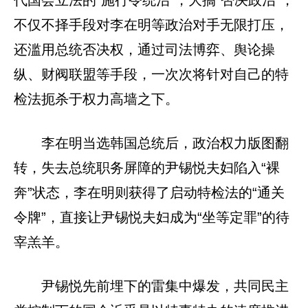
代国会立法的“施行令统治”，大搞“否决政治”，
不仅不择手段对李在明等政治对手无限打压，
还滥用总统否决权，通过司法博弈、舆论操
纵、财阀联盟等手段，一次次将针对自己的特
检法扼杀于权力高墙之下。
李在明当选韩国总统后，政治权力版图翻
转，失去总统职务屏障的尹锡悦夫妇陷入“裸
奔”状态，李在明则获得了启动特检法的“通关
令牌”，直接让尹锡悦夫妇成为“坐等定罪”的待
宰羔羊。
尹锡悦先前埋下的雷集中爆发，共同民主