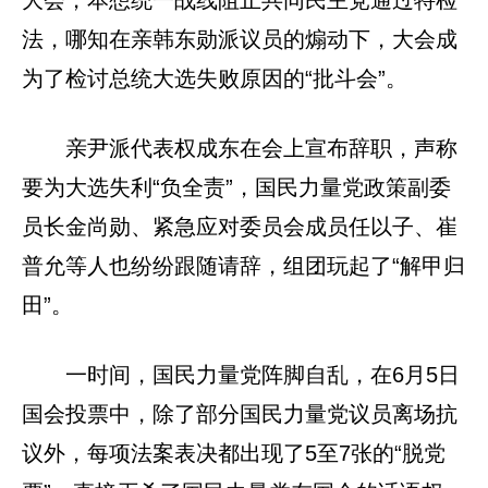
大会，本想统一战线阻止共同民主党通过特检
法，哪知在亲韩东勋派议员的煽动下，大会成
为了检讨总统大选失败原因的“批斗会”。
亲尹派代表权成东在会上宣布辞职，声称
要为大选失利“负全责”，国民力量党政策副委
员长金尚勋、紧急应对委员会成员任以子、崔
普允等人也纷纷跟随请辞，组团玩起了“解甲归
田”。
一时间，国民力量党阵脚自乱，在6月5日
国会投票中，除了部分国民力量党议员离场抗
议外，每项法案表决都出现了5至7张的“脱党