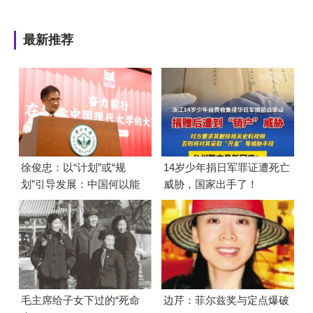
最新推荐
徐俊忠：以“计划”或“规
14岁少年捐日军罪证遭死亡
划”引导发展：中国何以能
威胁，国家出手了！
够成功
毛主席给子女下过的“死命
边芹：菲尔兹奖与定点爆破