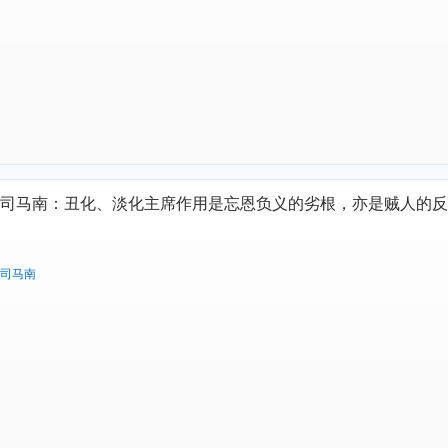
司马南：丑化、淡化主席作用是忘恩负义的劣根，亦是贼人的反
司马南