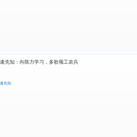
逄先知：向陈力学习，多歌颂工农兵
逄先知