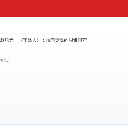
忽培元：《守岛人》：扣问灵魂的艰难固守
忽培元