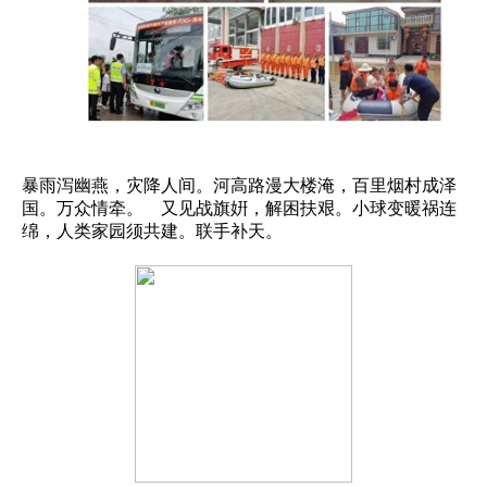
暴雨泻幽燕，灾降人间。河高路漫大楼淹，百里烟村成泽
国。万众情牵。 又见战旗姸，解困扶艰。小球变暖祸连
绵，人类家园须共建。联手补天。