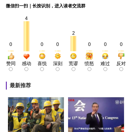
微信扫一扫｜长按识别，进入读者交流群
4
2
0
0
0
0
0
0
赞同
感动
喜悦
深刻
荒谬
愤怒
难过
反对
最新推荐