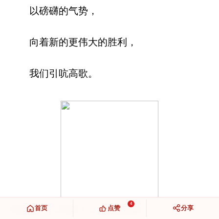
以磅礴的气势，
向着新的更伟大的胜利，
我们引吭高歌。
4
首页
点赞
分享
微信扫一扫｜长按识别，进入读者交流群