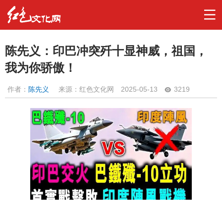
陈先义：印巴冲突歼十显神威，祖国，
我为你骄傲！
作者：
陈先义
来源：红色文化网
2025-05-13
3219