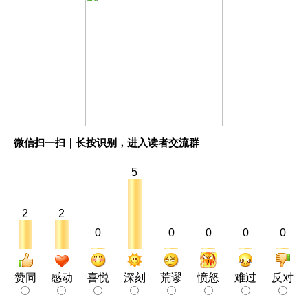
微信扫一扫｜长按识别，进入读者交流群
5
2
2
0
0
0
0
0
赞同
感动
喜悦
深刻
荒谬
愤怒
难过
反对