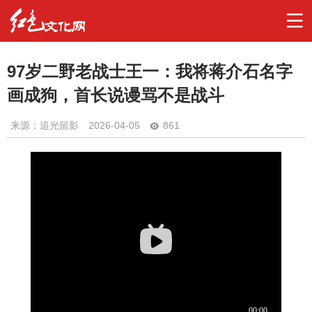
97岁二野老战士王一：我将蒋介石名字
画成狗，首长说谩骂不是战斗
来源：追光留影
2026-04-05
861