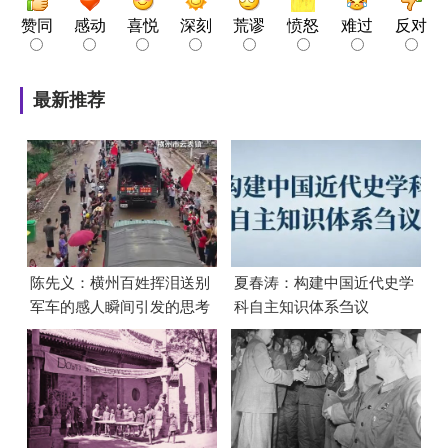
赞同
感动
喜悦
深刻
荒谬
愤怒
难过
反对
最新推荐
陈先义：横州百姓挥泪送别
夏春涛：构建中国近代史学
军车的感人瞬间引发的思考
科自主知识体系刍议