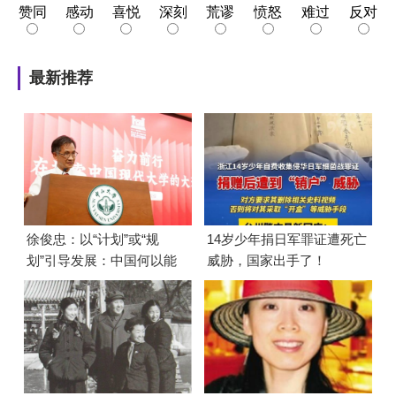
赞同
感动
喜悦
深刻
荒谬
愤怒
难过
反对
最新推荐
徐俊忠：以“计划”或“规
14岁少年捐日军罪证遭死亡
划”引导发展：中国何以能
威胁，国家出手了！
够成功