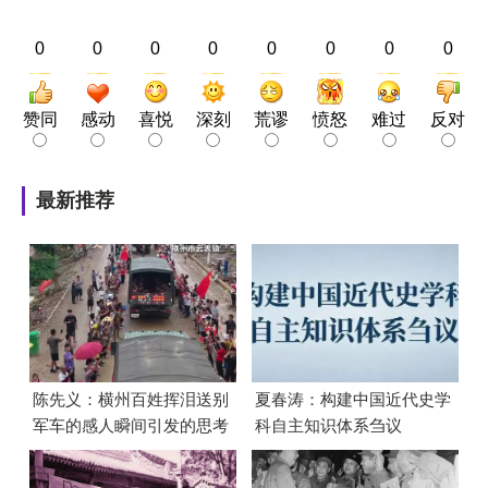
0
0
0
0
0
0
0
0
赞同
感动
喜悦
深刻
荒谬
愤怒
难过
反对
最新推荐
陈先义：横州百姓挥泪送别
夏春涛：构建中国近代史学
军车的感人瞬间引发的思考
科自主知识体系刍议