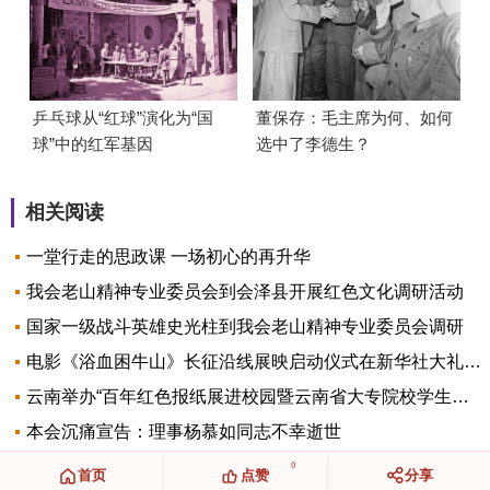
乒乓球从“红球”演化为“国
董保存：毛主席为何、如何
球”中的红军基因
选中了李德生？
相关阅读
一堂行走的思政课 一场初心的再升华
我会老山精神专业委员会到会泽县开展红色文化调研活动
国家一级战斗英雄史光柱到我会老山精神专业委员会调研
电影《浴血困牛山》长征沿线展映启动仪式在新华社大礼堂隆重举行
云南举办“百年红色报纸展进校园暨云南省大专院校学生红色经典朗诵大赛”启动仪式
本会沉痛宣告：理事杨慕如同志不幸逝世
0
首页
点赞
分享