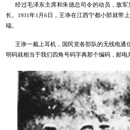
经过毛泽东主席和朱德总司令的动员，敌军
长。
1931
年
1
月
6
日，王诤在江西宁都小部就带上
端。
王诤一戴上耳机，国民党各部队的无线电通
明码就相当于我们四角号码字典那个编码，邮电