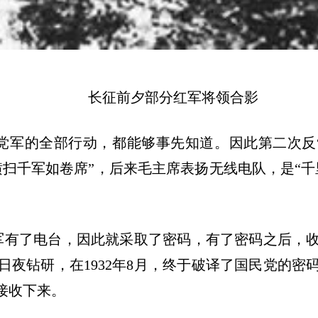
长征前夕部分红军将领合影
党军的全部行动，都能够事先知道。因此第二次反
横扫千军如卷席
”
，后来毛主席表扬无线电队，是
“
千
军有了电台，因此就采取了密码，有了密码之后，
日夜钻研，在
1932
年
8
月，终于破译了国民党的密
接收下来。