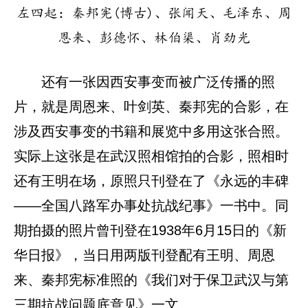
左四起：秦邦宪(博古)、张闻天、毛泽东、周
恩来、彭德怀、林伯渠、肖劲光
还有一张因西安事变而被广泛传播的照
片，就是周恩来、叶剑英、秦邦宪的合影，在
涉及西安事变的书籍和展览中多用这张合照。
实际上这张是在武汉照相馆拍的合影，照相时
还有王明在场，原照只刊登在了《永远的丰碑
——全国八路军办事处抗战纪事》一书中。同
期拍摄的照片曾刊登在1938年6月15日的《新
华日报》，当日用两版刊登配有王明、周恩
来、秦邦宪标准照的《我们对于保卫武汉与第
三期抗战问题底意见》一文。