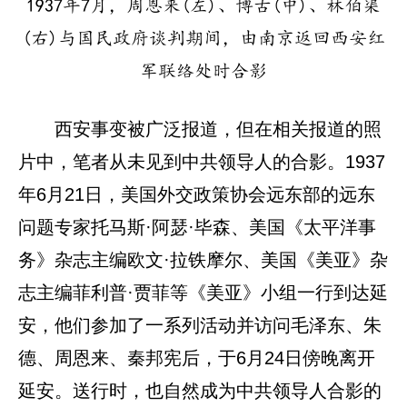
1937年7月，周恩来(左)、博古(中)、林伯渠
(右)与国民政府谈判期间，由南京返回西安红
军联络处时合影
西安事变被广泛报道，但在相关报道的照
片中，笔者从未见到中共领导人的合影。1937
年6月21日，美国外交政策协会远东部的远东
问题专家托马斯·阿瑟·毕森、美国《太平洋事
务》杂志主编欧文·拉铁摩尔、美国《美亚》杂
志主编菲利普·贾菲等《美亚》小组一行到达延
安，他们参加了一系列活动并访问毛泽东、朱
德、周恩来、秦邦宪后，于6月24日傍晚离开
延安。送行时，也自然成为中共领导人合影的