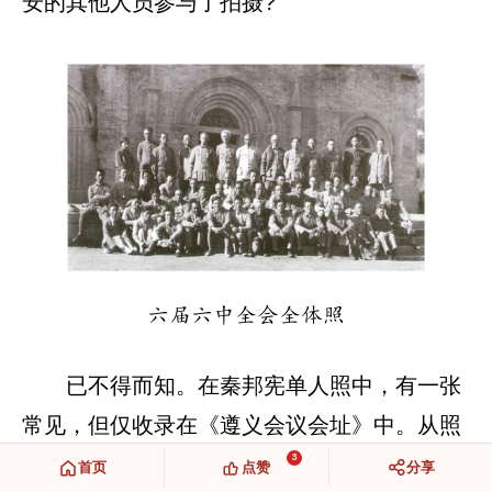
安的其他人员参与了拍摄?
六届六中全会全体照
已不得而知。在秦邦宪单人照中，有一张
常见，但仅收录在《遵义会议会址》中。从照
3
片背景上看，最可能也是这次会议期间的照
首页
点赞
分享