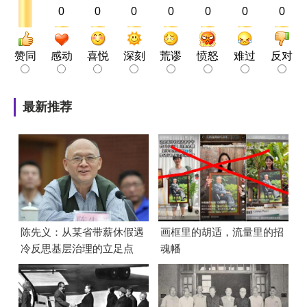
0
0
0
0
0
0
0
赞同
感动
喜悦
深刻
荒谬
愤怒
难过
反对
最新推荐
陈先义：从某省带薪休假遇
画框里的胡适，流量里的招
冷反思基层治理的立足点
魂幡