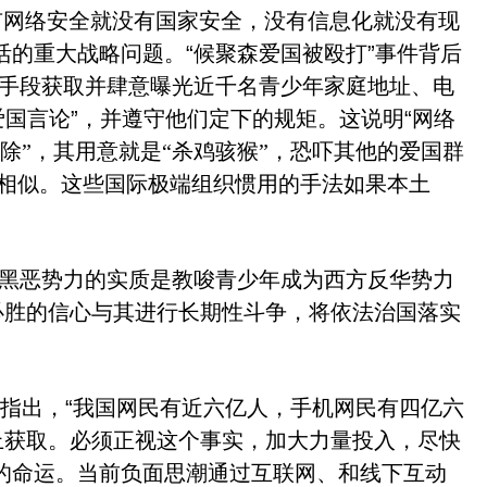
有网络安全就没有国家安全，没有信息化就没有现
活的重大战略问题。
“
候聚森爱国被殴打
”
事件背后
手段获取并肆意曝光近千名青少年家庭地址、电
爱国言论
”
，并遵守他们定下的规矩。这说明
“
网络
除”，其用意就是“杀鸡骇猴”，恐吓其他的爱国群
相似。这些国际极端组织惯用的手法如果本土
黑恶势力的实质是教唆青少年成为西方反华势力
必胜的信心与其进行长期性斗争，将依法治国落实
上指出，
“
我国网民有近六亿人，手机网民有四亿六
上获取。必须正视这个事实，加大力量投入，尽快
的命运。当前负面思潮通过互联网、和线下互动