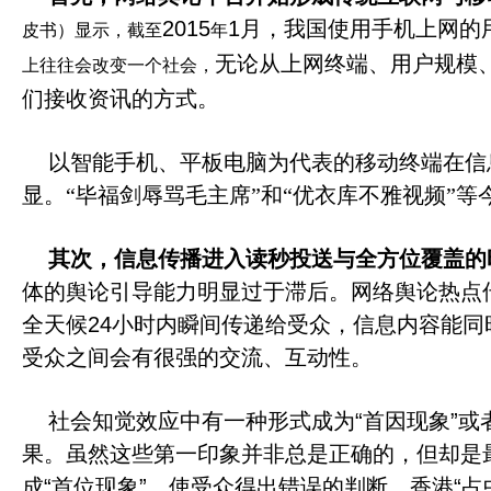
2015
1
月，我国使用手机上网的
皮书）显示，截至
年
无论从上网终端、用户规模
上往往会改变一个社会，
们接收资讯的方式。
以智能手机、平板电脑为代表的移动终端在信
显。“毕福剑辱骂毛主席”和“优衣库不雅视频”
其次，信息传播进入读秒投送与全方位覆盖的
体的舆论引导能力明显过于滞后。网络舆论热点
全天候
24
小时内瞬间传递给受众，信息内容能同
受众之间会有很强的
交流、
互动性。
社会知觉效应中有一种形式成为
“
首因现象
”
或
果。虽然这些第一印象并非总是正确的，但却是
成
“
首位现象
”
，使受众得出错误的判断。香港
“
占