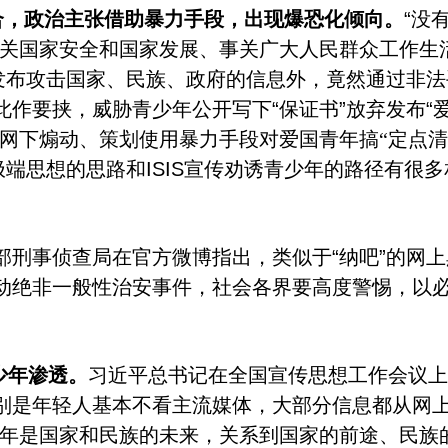
合，政治主张借助暴力手段，出现爆恐化倾向。
“
没
关国家安全和国家发展、事关广大人民群众工作生
发布攻击国家、民族、政府的信息外，竟然通过非法
此作要挟，威胁青少年公开写下
“
保证书
”
放弃发布
“
网下煽动、策划使用暴力手段对爱国青年搞“定点清
极端思想的思路和
ISIS
宣传劝诱青少年的路径有很多
部刑事侦查局在官方微博指出，类似于
“
纳吧
”
的网上
动绝非一般性治安事件，社会各界要高度警惕，以
少年渗透。
习近平总书记在全国宣传思想工作会议
别是年轻人基本不看主流媒体，大部分信息都从网
年是国家和民族的未来，关系到国家的前途、民族