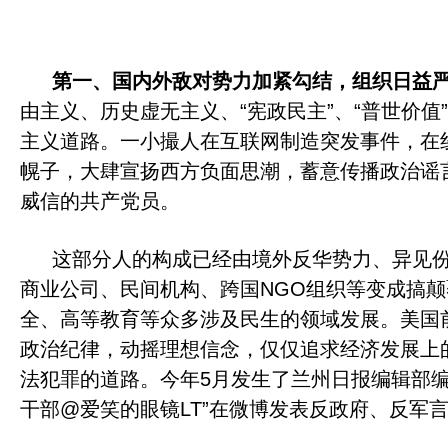
第一、国内外敌对势力加紧勾结，组织日益
由主义、历史虚无主义、
“
宪政民主
”
、
“
普世价值
”
主义道路。一小撮人在互联网制造突发事件，在
幌子，大肆宣扬西方负面思潮，蓄意传播政治谣
威信的共产党员。
这部分人的构成已经由境外反华势力、异见
商业公司、民间机构、跨国
NGO
组织等变成搞颠
全、高等教育等众多涉及民生的领域发展。美国
政治纪律，动摇理想信念，仅仅追求经济发展上
法犯罪的道路。今年
5
月发生了兰州日报编辑部
干部
@
爱笑的眼镜
LT”
在微博发表反政府、反军