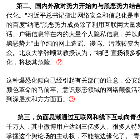
第二、国内外敌对势力开始向与黑恶势力结
代化。
”
习近平总书记指出网络安全和信息化是事
的百度
“
纳吧
”
黑恶势力成员除了利用互联网大量
话、户籍信息等在内的大量个人隐私信息，并以
黑恶势力
”
由单纯的网上造谣、谩骂、污蔑转变为
众。北京大学张颐武教授认为，
“
纳吧
”
宣扬很多
化，将极其危险。
②
这种爆恐化倾向已经引起有关部门的注意，公安
颜色革命的马前卒。意识形态领域的网络颠覆活
到深层次和方方面面。
③
第三，负面思潮通过互联网和线下互动向青
千万人，其中微博用户达到三亿多人。很多人特
掌握这个舆论场的主动权，不能被边缘化了。
”
青