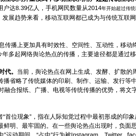
用户达
8.39
亿人，手机网民数量从
2014
年开始超过传统
、发展趋势来看，移动互联网都已成为与传统互联网
息传播上更加具有时效性、空间性、互动性，移动
等今年多起网络舆论热点的传播，主要途径都是通过
时代。
当前，舆论热点在网上生成、发酵、扩散的
传播省略了
传统媒体
的印刷、制作、运输、发行等
时融合报纸、广播、电视等传统传播的优势，将文
者
“
首位现象
”
，指在人际知觉过程中最初形成的印象
最鲜明、最牢固的。在一些舆论热点出现时，负面
中
”
运动期间，
“
占中
”
行为被
Instagram
、
Twitter
fa
、