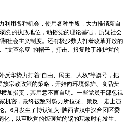
力利用各种机会，使用各种手段，大力推销新自
弱党的执政地位，动摇党的理论基础，质疑社会
推翻社会主义制度。还有极少数人打着改革开放的
、
“
文革余孽
”
的帽子，打击、报复敢于维护党的
外反华势力打着
“
自由、民主、人权
”
等旗号，把
民族宗教政策的策略，开始向环境保护、食品安
理横加指责，其用意不言自明。一些党员干部忽视
家机密，最终被敌对势力所拉拢、策反，走上违
论。
6
月发生了博认证为
“
陕西省汉中汉台团区委
弱化，以至吃党的饭砸党的锅的现象时有发生。