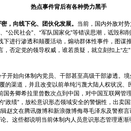
热点事件背后有各种势力黑手
严密，向线下化、团伙化发展。
当前，国内外敌对势
、
“
公民社会
”
、
“
军队国家化
”
等错误思潮，诋毁和削
线下进行渗透和颠覆活动，煽动群体性事件，图谋
言，否定党的领导权威，谁若质疑，就立刻扣上
“
左
”
份子开始向体制内党员、干部甚至高级干部渗透。境
覆的渠道，并且改变以前单纯污蔑大陆人权状况、
前国务卿希拉里曾数次点到中国，对中国互联网管
的
“
政绩
”
，放松意识形态领域安全的警惕性，出卖国
编辑赵文在腾讯微博和新浪微博侮辱毛泽东及警察言
言论。这些都说明当前体制内人员意识形态管理逐渐