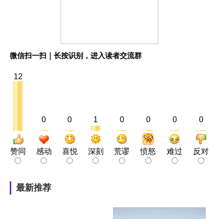
微信扫一扫｜长按识别，进入读者交流群
12
0
0
1
0
0
0
0
赞同
感动
喜悦
深刻
荒谬
愤怒
难过
反对
最新推荐