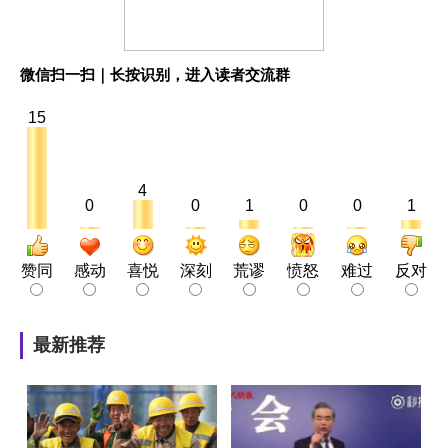
微信扫一扫｜长按识别，进入读者交流群
15
4
0
0
1
0
0
1
赞同
感动
喜悦
深刻
荒谬
愤怒
难过
反对
最新推荐