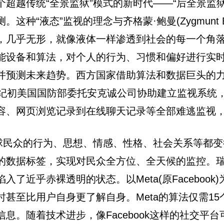
超越传统“全景监狱”模式的新时代——“后全景监
种“液态”监视的理念与齐格蒙·鲍曼(Zygmunt 
，几乎无形，就像液体一样渗透到社会的每一个角落
能设备和算法，对个人的行为、习惯和偏好进行实
并预测未来趋势。西方国家借助算法和数据巨头的
纪初美国国防部委托安克诚公司协助建立监视系统，2
容、网页浏览记录到在线聊天记录等全部难逃监视
全球民众的行为、思想、情感、性格、社会关系等都
标签，实现对民众全方位、全天候的监控。瑞典研究者大
了近乎赤裸透明的状态。以Meta(原Faceboo
甚至比用户自身更了解自身。Meta的算法仅需1
息。随着技术进步，像Facebook这样的社交平