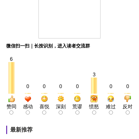
微信扫一扫｜长按识别，进入读者交流群
6
3
0
0
0
0
0
0
赞同
感动
喜悦
深刻
荒谬
愤怒
难过
反对
最新推荐