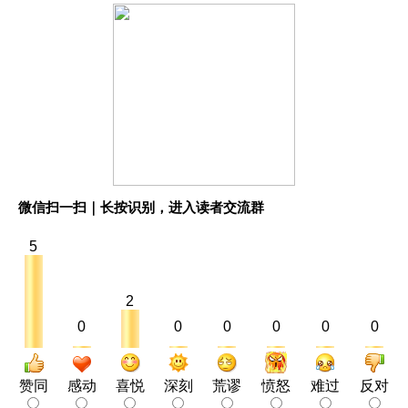
微信扫一扫｜长按识别，进入读者交流群
5
2
0
0
0
0
0
0
赞同
感动
喜悦
深刻
荒谬
愤怒
难过
反对