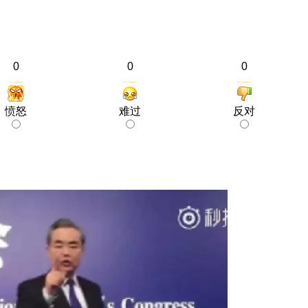
0
0
0
愤怒
难过
反对