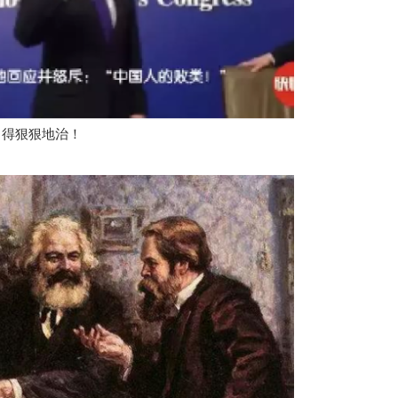
，得狠狠地治！