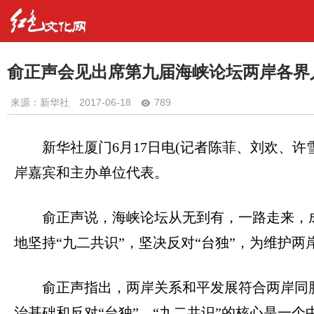
俞正声会见出席第九届海峡论坛两岸各界
来源：新华社
2017-06-18
789
新华社厦门
6
月
17
日电
(
记者陈菲、刘欢、许
岸嘉宾和主办单位代表。
俞正声说，海峡论坛从无到有，一路走来，
地坚持
“
九二共识
”
，坚决反对
“
台独
”
，为维护两
俞正声指出，两岸关系和平发展符合两岸同
治基础和反对
“
台独
”
。
“
九二共识
”
的核心是一个