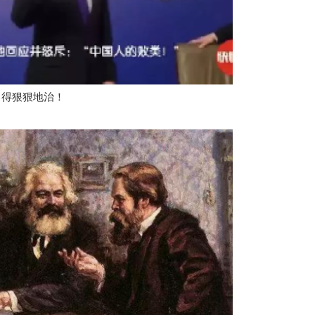
，得狠狠地治！