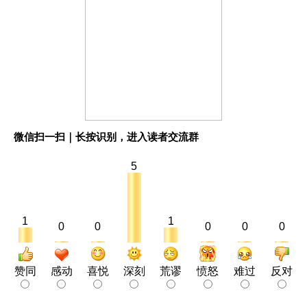
微信扫一扫｜长按识别，进入读者交流群
5
1
1
0
0
0
0
0
赞同
感动
喜悦
深刻
荒谬
愤怒
难过
反对