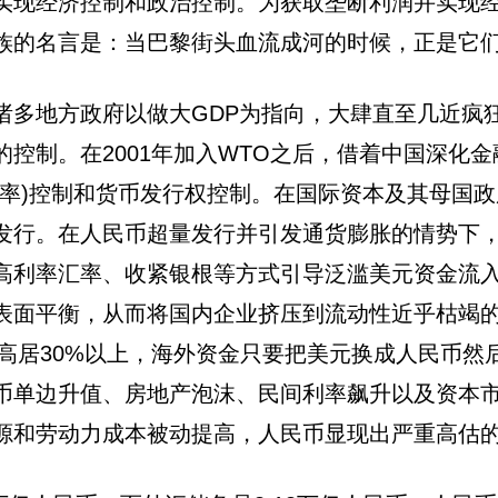
实现经济控制和政治控制。为获取垄断利润并实现
族的名言是：当巴黎街头血流成河的时候，正是它
诸多地方政府以做大GDP为指向，大肆直至几近疯
控制。在2001年加入WTO之后，借着中国深化
汇率)控制和货币发行权控制。在国际资本及其母国
发行。在人民币超量发行并引发通货膨胀的情势下
高利率汇率、收紧银根等方式引导泛滥美元资金流
表面平衡，从而将国内企业挤压到流动性近乎枯竭
终高居30%以上，海外资金只要把美元换成人民币
币单边升值、房地产泡沫、民间利率飙升以及资本市
源和劳动力成本被动提高，人民币显现出严重高估